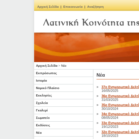
Αρχική Σελίδα
|
Επικοινωνία
|
Αναζήτηση
Αρχική Σελίδα
>
Νέα
Εκπρόσωπος
Νέα
Ιστορία
»
37ο Ενημερωτικό Δελτί
Νομικό Πλαίσιο
16/05/2025
Εκκλησίες
»
36ο Ενημερωτικό Δελτί
31/03/2025
Σχολεία
»
35ο Ενημερωτικό Δελτί
30/10/2024
Γκαλερί
»
34ο Ενημερωτικό Δελτί
08/05/2024
Σωματείο
»
33ο Ενημερωτικό Δελτί
Εκδόσεις
19/12/2023
»
32ο Ενημερωτικό Δελτί
Νέα
18/10/2023