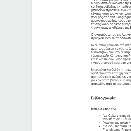
Φραγκισκανές αδελφές της 
και δευτεροβάθμια εκπαίδευσ
μπορεί να προστεθεί ένα νη
κέντρα: αυτό του Αγίου Ιωσ
αδελφές από την Congrégatio
άρρωστους ανθρώπους στο κ
επίσης και ένας οίκος ευγη
Φραγκισκανές αδελφές της Ι
Ο αντιπρόσωπος της Λατινικ
προηγούμενοι αντιπρόσωποι ή
Κλείνοντας είναι δυνατό να 
αναπτυσσόμενη κοινότητα λό
εθνικοτήτων να μπουν στην 
γάμοι μεταξύ Κύπριων και 
και Φιλιππινέζων από την Άπ
γίνουν περισσότεροι στο νησ
Μπορεί να λεχθεί ότι η ποικ
οφείλεται στην επιτυχή εγ
πιο πρόσφατα ανθρώπων από
μια κοινότητα βασισμένη στ
παρελθόν από το μεγαλύτερο
Βιβλιογραφία
Μπερώ Συλβαίν:
"La Culture françai
Ministère de l’ Edu
"Λατίνοι, μια μικρή
"Studia Orientalia 
Franciscans Printin