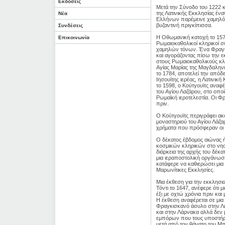
Εκδόσεις
Μετά την Σύνοδο του 1222 κ
της Λατινικής Εκκλησίας ένα
Νέα
Ελλήνων παρέμεινε χαμηλό μ
βυζαντινή πριγκίπισσα.
Συνδέσεις
Η Οθωμανική κατοχή το 1571
Επικοινωνία
Ρωμαιοκαθολικοί κληρικοί σ
χαμηλών τόνων. Ένα Φραγκι
και αγοράζοντας πίσω την ε
στους Ρωμαιοκαθολικούς κληρ
Αγίας Μαρίας της Μαγδαληνής
το 1784, αποτελεί την απόδ
Ιησουίτης ιερέας, η Λατινική
το 1598, ο Κούτγουϊτς αναφ
του Αγίου Λαζάρου, στο οπο
Ρωμαϊκή ιεροτελεστία. Οι Φ
πριν.
Ο Κούτγουϊτς περιγράφει ακ
μοναστηριού του Αγίου Λάζαρ
χρήματα που πρόσφεραν οι 
Ο δέκατος έβδομος αιώνας 
κοσμικών κληρικών στο νησ
διάρκεια της αρχής του δέκα
μια ιεραποστολική οργάνωσ
κατάφερε να καθιερώσει μια
Μαρωνίτικες Εκκλησίες.
Μια έκθεση για την εκκλησ
Τόντι το 1647, ανέφερε ότι 
έξι με οχτώ χρόνια πριν και 
Η έκθεση αναφέρεται σε μια
Φραγκισκανό άσυλο στην Λε
και στην Λάρνακα αλλά δεν
εμπόρων που τους υποστήρι
μετά από τον θάνατο του Μπ