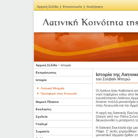
Αρχική Σελίδα
|
Επικοινωνία
|
Αναζήτηση
Αρχική Σελίδα
>
Ιστορία
Εκπρόσωπος
Ιστορία της Λατινι
του Συλβαίν Μπερώ
Ιστορία
Λατινικά Μνημεία
Οι Λατίνοι ήταν Καθολικοί 
Προσφορά στην Κοινωνία
νησί παρέμεινε κάτω από δι
εγκατέστησαν Λατίνους Αρχ
έκτισαν πολλά μοναστήρια 
Νομικό Πλαίσιο
στην Λευκωσία και την Αμμό
Εκκλησίες
Η αρχή της Λατινικής Εκκλη
ζήτησε από τον Πάπα Σελεστ
Σχολεία
διευκολυνθεί η μετατροπή 
Γκαλερί
Η Λατινική Εκκλησία είχε μ
Πάφο. Σ’ αυτές χορηγήθηκε 
Σωματείο
μοναστικά τάγματα ήρθαν στ