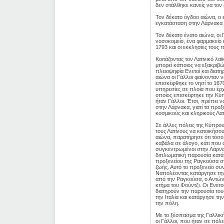
δεν στάλθηκε κανείς να τον
Τον δέκατο όγδοο αιώνα, ο 
εγκατάσταση στην Λάρνακα κα
Τον δέκατο ένατο αιώνα, οι
νοσοκομείο, ένα φαρμακείο 
1793 και οι εκκλησίες τους
Κοιτάζοντας τον Λατινικό λ
μπορεί κάποιος να εξακριβώσ
πλειοψηφία Ενετοί και διατ
αιώνα οι Γάλλοι φαίνονταν ν
επισκέφθηκε το νησί το 167
υπηρεσίες σε πλοία που έρχ
οποίος επισκέφτηκε την Κύπ
ήταν Γάλλοι. Έτσι, πρέπει 
στην Λάρνακα, γιατί τα προ
κοσμικούς και κληρικούς Λα
Σε άλλες πόλεις της Κύπρο
τους Λατίνους να κατοικήσο
αιώνα, παρατήρησε ότι τόσ
καβάλα σε άλογο, κάτι που 
συγκεντρωμένοι στην Λάρνακ
διπλωματική παρουσία κατά 
προξενείου της Ραγκούσα στ
ζωής. Αυτό το προξενείο συν
Ναπολέοντας κατάργησε την
από την Ραγκούσα, ο Αντώνι
κτήμα του Φούντζι. Οι Ενετ
διατηρούν την παρουσία του
την Ιταλία και κατάργησε τη
την πόλη.
Με το ξέσπασμα της Γαλλική
οι Γάλλοι, που ήταν σε πόλ