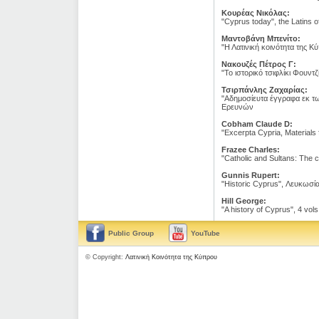
Κουρέας Νικόλας:
"Cyprus today", the Latins
Μαντοβάνη Μπενίτο:
"Η Λατινική κοινότητα της Κ
Νακουζές Πέτρος Γ:
"To ιστορικό τσιφλίκι Φουντζ
Τσιρπάνλης Ζαχαρίας:
"Αδημοσίευτα έγγραφα εκ τω
Ερευνών
Cobham Claude D:
"Excerpta Cypria, Materials
Frazee Charles:
"Catholic and Sultans: The
Gunnis Rupert:
"Historic Cyprus", Λευκωσί
Hill George:
"A history of Cyprus", 4 vol
Public Group
YouTube
© Copyright:
Λατινική Κοινότητα της Κύπρου