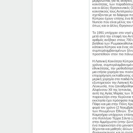
μεριμνώντας για τις ανάγκε
κοινότητας, των παραδόσεων 
και οι άλλες Θρησκευτικές Ο
κοινοτικούς τους Αντιπροσ
σχετίζονται με τα διάφορα π
Κύπρου έχουν επίσης ένα θρ
Nuncio που είναι μέλος του 
όπως και οι άλλες Θρησκευ
Το 1991 υπήρχαν στο νησί 
μετά από την επαφή του Αν
αριθμός ανέβηκε στους 700 
βοήθεια των Ρωμαιοκαθολικώ
κάτοικοι Κύπρου και ένας ο
συμπεριλαμβανομένων ξένων 
προστεθούν στον πιο πάνω 
Η Λατινική Κοινότητα Κύπρου
χρόνια, συμπεριλαμβανομέν
εθνικότητας, την μισθοδότη
μια ετήσια χορηγία του ποσ
επιχορήγηση εκπαίδευσης στ
μερική χορηγία στα παιδιά Λ
εξυπηρετούν την Λατινική Κ
Λευκωσία, που ξαναϊδρύθηκε
Αλφόνσου ΧΙΙ της Ισπανίας,
αυτή της Αγίας Μαρίας των
παρεκκλήσι στην Κερύνεια τ
εκκλησία έχει πρόσφατα παρ
Πάφο και μια στην Πόλη Χρυ
φορά τον χρόνο (2 Νοεμβρίο
των Ηνωμένων Εθνών. Ένα ν
Κοιμητήρια υπάρχουν επίση
στο Κολλέγιο Τέρρα Σάντα (
στην Αμμόχωστο (στην ζώνη 
ένα παρεκκλήσι στο μοναστή
δέχονται και μαθητές άλλων
Φραγκισκανούς και το σχολε