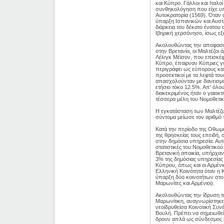
και Κύπρο. Γάλλοι και Ιταλο
συνθηκολόγηση που είχε υπ
Αυτοκρατορία (1569). Όταν 
ύπαρξη Ισπανικών και Αυστ
διάρκεια του δέκατο ένατου
Ιβηρική χερσόνησο, ίσως εξ
Ακολουθώντας την αποφασισ
στην Βρετανία, οι Μαλτέζοι
Λέϊνγκ Μέϊσον, που επισκέφ
Κύπρο, έπαιρναν Κύπριες γυ
περιγράφει ως εύπορους και
προσεκτικοί με τα λεφτά το
απασχολούνταν με δανεισμό
ετήσιο τόκο 12.5%. Απ’ όλο
διακεκριμένος ήταν ο γαιοκτ
τέσσερα μέλη του Νομοθετικ
Η εγκατάσταση των Μαλτέζω
σύντομα μείωσε τον αριθμό 
Κατά την περίοδο της Οθωμα
της θρησκείας τους επειδή
στην δημόσια υπηρεσία. Αυ
στατιστικές του Νομοθετικο
Βρετανική αποικία, υπήρχαν
3% της δημόσιας υπηρεσίας 
Κύπρου, όπως και οι Αρμένι
Ελληνική Κοινότητα όταν η 
ύπαρξη δύο κοινοτήτων στο 
Μαρωνίτες και Αρμένιοι).
Ακολουθώντας την ίδρυση της
Μαρωνίτικη, αναγνωρίστηκε
νεοϊδρυθείσα Κοινοτική Συ
Βουλή. Πρέπει να σημειωθεί 
δρουν απλά ως σύνδεσμος με