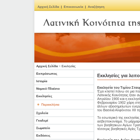
Αρχική Σελίδα
|
Επικοινωνία
|
Αναζήτηση
Αρχική Σελίδα
>
Εκκλησίες
Εκπρόσωπος
Εκκλησίες για λειτ
Ιστορία
Εκκλησία του Τιμίου Στα
Νομικό Πλαίσιο
Έχει κτιστεί πάνω σε μια π
Λατινικής Κοινότητας ήταν α
Εκκλησίες
Απριλίου 1900 και η εκκλησί
Φεβρουαρίου 1902 χάρη στη
Παρεκκλήσια
άλλων αξιοσημείωτων ευεργ
του Βασιλιά Αλφόνσου ΧΙΙ τη
Σχολεία
Το εσωτερικό της εκκλησίας
Γκαλερί
ασβεστοκονίαμα. Το μάρμαρο
των βοηθητικών Αγίων Τραπ
Σωματείο
τέσσερις βοηθητικές Αγίες 
Εκδόσεις
Εκκλησία της Αγίας Αικατ