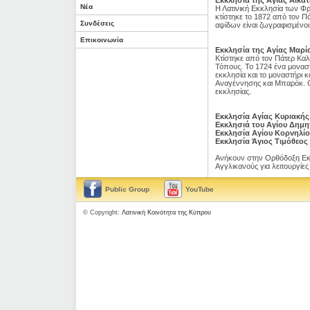
Νέα
Η Λατινική Εκκλησία των Φρ
κτίστηκε το 1872 από τον 
Συνδέσεις
αψίδων είναι ζωγραφισμένοι 
Επικοινωνία
Εκκλησία της Αγίας Μαρί
Κτίστηκε από τον Πάτερ Καλ
Τόπους. Το 1724 ένα μοναστ
εκκλησία και το μοναστήρι 
Αναγέννησης και Μπαρόκ. Ο 
εκκλησίας.
Εκκλησία Αγίας Κυριακής
Εκκλησιά του Αγίου Δημη
Εκκλησία Αγίου Κορνηλίο
Εκκλησία Άγιος Τιμόθεος
Ανήκουν στην Ορθόδοξη Εκκ
Αγγλικανούς για λειτουργίες
Public Group
YouTube
© Copyright:
Λατινική Κοινότητα της Κύπρου