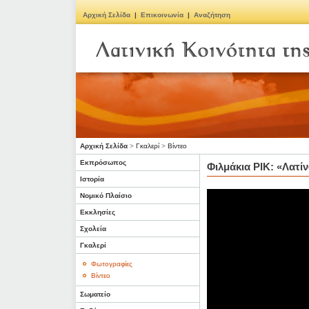
Αρχική Σελίδα
|
Επικοινωνία
|
Αναζήτηση
Αρχική Σελίδα
>
Γκαλερί
>
Βίντεο
Εκπρόσωπος
Φιλμάκια ΡΙΚ: «Λατί
Ιστορία
Νομικό Πλαίσιο
Εκκλησίες
Σχολεία
Γκαλερί
Φωτογραφίες
Βίντεο
Σωματείο