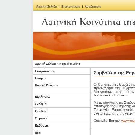
Αρχική Σελίδα
|
Επικοινωνία
|
Αναζήτηση
Αρχική Σελίδα
>
Νομικό Πλαίσιο
Εκπρόσωπος
Συμβούλιο της Ευρ
Ιστορία
Οι Θρησκευτικές Ομάδες πρ
Νομικό Πλαίσιο
προσχώρησε στην Σύμβαση 
Μειονοτήτων, με σκοπό την
Αρμενίων και Λατίνων.
Εκκλησίες
Με τις συστάσεις της Συμβο
Σχολεία
Υπουργείο της Κυπριακής Δ
Συμφωνίας. Επίσης η έκθεσ
Γκαλερί
γίνεται κάτω από την γενικ
Σωματείο
Council of Europe:
www.coe.
Εκδόσεις
Νέα